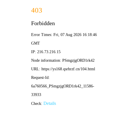
牛牛影院
档案
人性
社会
道德
人性光影 · 档案室
🔍
📁 卷宗 #001
狩猎
⭐ 9.1 · 2012 · 丹麦 · 剧情
麦斯·米科尔森，谎言与真相。
调阅卷宗
下一卷