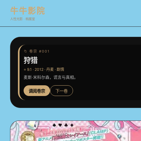
牛牛影院
人性光影 · 档案室
📁 卷宗 #001
狩猎
⭐ 9.1 · 2012 · 丹麦 · 剧情
麦斯·米科尔森，谎言与真相。
调阅卷宗
下一卷