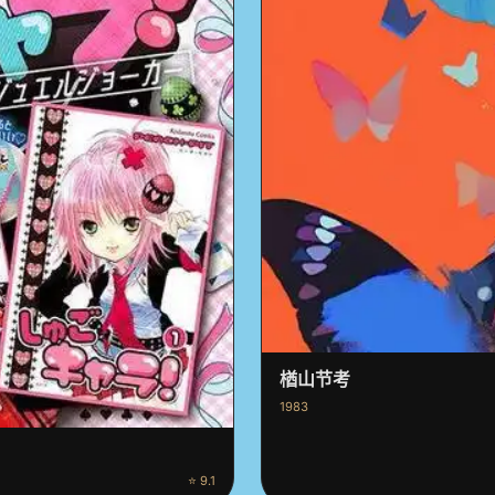
楢山节考
1983
⭐ 9.1